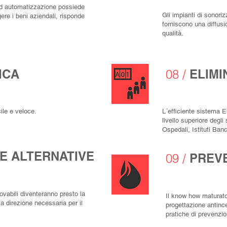
ed automatizzazione possiede
Gli impianti di sonori
ere i beni aziendali, risponde
forniscono una diffus
qualità.
ICA
08
/
ELIMI
ile e veloce.
L´efficiente sistema E
livello superiore degli 
Ospedali, Istituti Banc
E ALTERNATIVE
09 /
PREVE
ovabili diventeranno presto la
Il know how maturato 
ia direzione necessaria per il
progettazione antince
pratiche di prevenzio