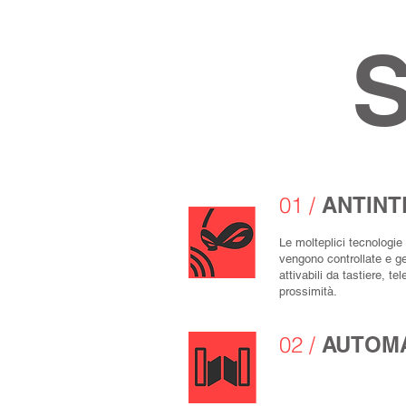
01 /
ANTINT
Le molteplici tecnologie 
vengono controllate e ges
attivabili da tastiere, t
prossimità.
02 /
AUTOMA