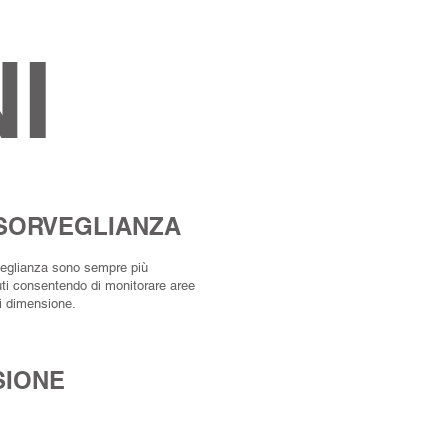
I
SORVEGLIANZA
rveglianza sono sempre più
uti consentendo di monitorare aree
si dimensione.
SIONE