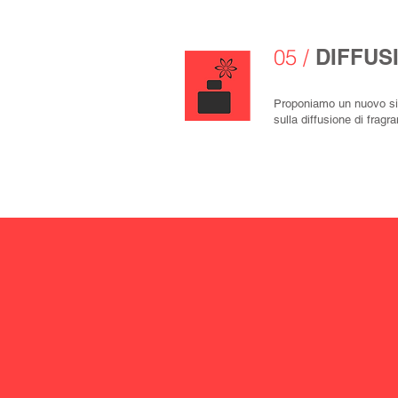
05 /
DIFFUS
Proponiamo un nuovo si
sulla diffusione di fragr