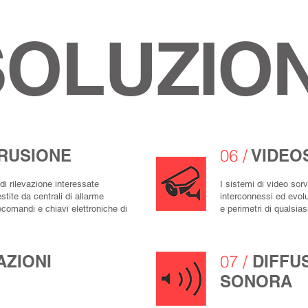
SOLUZION
RUSIONE
06 /
VIDEO
di rilevazione interessate
I sistemi di video so
tite da centrali di allarme
interconnessi ed evol
elecomandi e chiavi elettroniche di
e perimetri di qualsia
ZIONI
07
/
DIFFU
SONORA