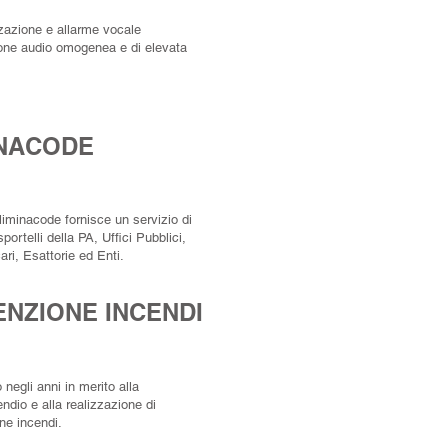
zzazione e allarme vocale
ione audio omogenea e di elevata
NACODE
liminacode fornisce un servizio di
sportelli della PA, Uffici Pubblici,
ari, Esattorie ed Enti.
NZIONE INCENDI
negli anni in merito alla
ndio e alla realizzazione di
ne incendi.