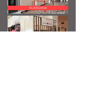
AURASANA
Sanificatore UV
RICHIEDI UN PREVENTIVO
info@
tecnologiaesicurezza.eu
Tel:
+39 0731.213614
Fax:
+39 0731.375724
Via Ernesto Rossi, 56,
60035 Jesi AN, Italia